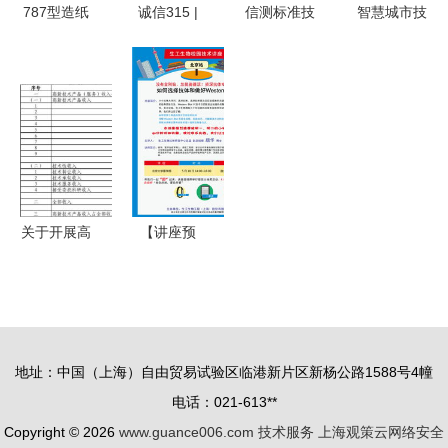
智能新纪元
权威认可
787型造纸
诚信315 |
信测标准技
智慧城市技
机 性能、
荣事达再揽
术服务股份
术服务方案
厂家选择与
三项国家级
有限公司
概述
技术服务的
质量荣誉
卓越品质的
全面解析
以全链路品
数字化实践
控锻造净水
者
行业新标杆
关于开展高
【讲座预
新技术企业
告】探索生
认定 技术
命科学前沿
服务收入明
生工生物产
细表上传与
品与技术服
地址：中国（上海）自由贸易试验区临港新片区新杨公路1588号4幢
审核指南
务走进北京
电话：021-613**
大学医学部
Copyright © 2026
www.guance006.com
技术服务
上海观策云网络安全