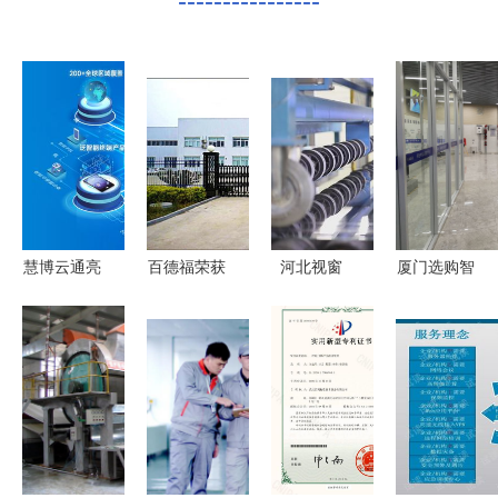
----------------
慧博云通亮
百德福荣获
河北视窗
厦门选购智
相2026
2026第十
打破国外技
慧泵房工厂
MWC世界
三届品牌影
术垄断，实
的五大技术
移动通信大
响力发展大
现超薄电子
赋发优势
会 全栈测
会两项殊
玻璃全系列
——迎龙服
试与数智技
荣，技术服
生产与技术
务品质解析
术护航全球
务能力再获
服务