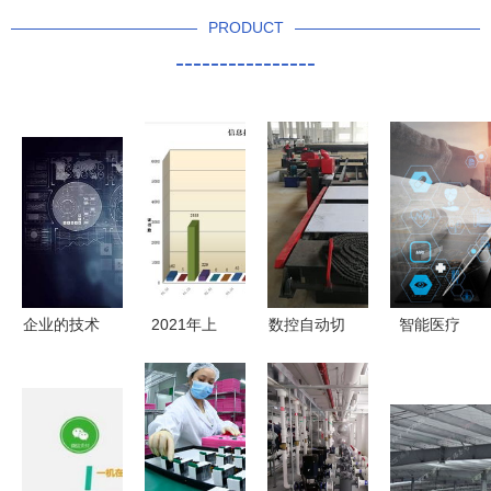
PRODUCT
----------------
企业的技术
2021年上
数控自动切
智能医疗
产品创新
半年认证机
割锯生产线
听诊器的变
赢得市场的
构认可数据
技术价值驱
革与扁平化
利器
出炉 技术
动下的价格
Ar接口的融
服务领域的
解析与服务
合
机遇与挑战
选择