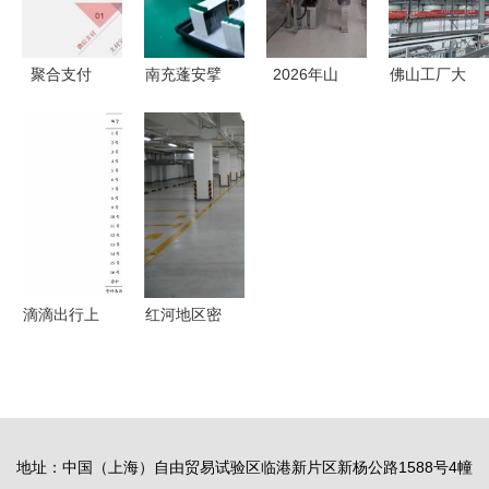
聚合支付
南充蓬安擘
2026年山
佛山工厂大
以技术与服
画新蓝图
东泳池水处
吊扇厂家哪
务铸就核心
技术服务开
理系统服务
家好？全方
竞争力
启高质量发
商综合实力
位解析技术
展新征程
深度测评与
实力与服务
选型指南
品质
滴滴出行上
红河地区密
市解析 多
固特品牌混
元产品控运
凝土增效剂
力，技术驱
批发价格与
动筑壁垒
技术服务体
地址：中国（上海）自由贸易试验区临港新片区新杨公路1588号4幢
系解析